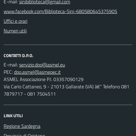
E-mail:
sinibiblioteca@gmail.com
www.facebook.com/Biblioteca-Sini-680580645375905
Uffici e orari
Numeri utili
CONTATTI D.P.O.
E-mail:
PEC:
ASMEL Associazione P.I. 03357090129
Via Carlo Cattaneo, 9 - 21013 Gallarate (VA) â€“ Telefono 081
7879717 - 081 7504511
LINK UTILI
Regione Sardegna
Provincia di Oristano