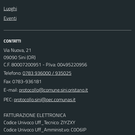
Luoghi
Eventi
CONTATTI
Via Nuova, 21
09090 Sini (OR)
C.F. 80007200951 - P.Iva: 00495220956
Telefono:
0783 936000 / 935025
Fax: 0783-936181
E-mail:
PEC:
FATTURAZIONE ELETTRONICA
Codice Univoco Uff_Tecnico: ZIYZXY
Codice Univoco Uff_Amminist.vo: C0O6IP