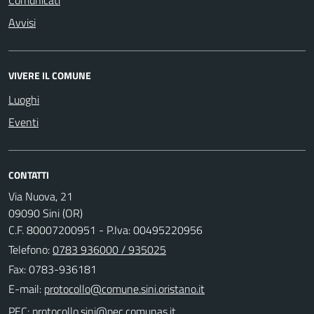
Avvisi
VIVERE IL COMUNE
Luoghi
Eventi
CONTATTI
Via Nuova, 21
09090 Sini (OR)
C.F. 80007200951 - P.Iva: 00495220956
Telefono:
0783 936000 / 935025
Fax: 0783-936181
E-mail:
PEC: