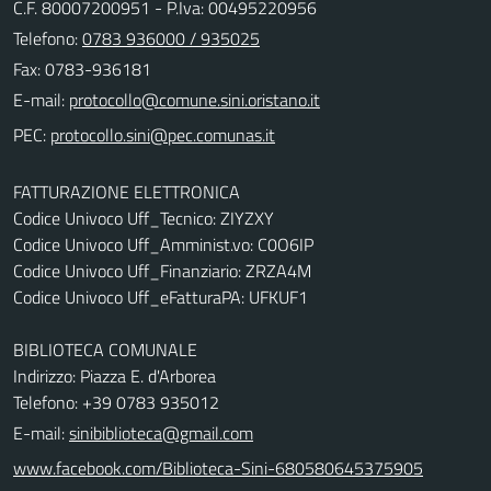
C.F. 80007200951 - P.Iva: 00495220956
Telefono:
0783 936000 / 935025
Fax: 0783-936181
E-mail:
PEC:
FATTURAZIONE ELETTRONICA
Codice Univoco Uff_Tecnico: ZIYZXY
Codice Univoco Uff_Amminist.vo: C0O6IP
Codice Univoco Uff_Finanziario: ZRZA4M
Codice Univoco Uff_eFatturaPA: UFKUF1
BIBLIOTECA COMUNALE
Indirizzo: Piazza E. d'Arborea
Telefono: +39 0783 935012
E-mail:
sinibiblioteca@gmail.com
www.facebook.com/Biblioteca-Sini-680580645375905