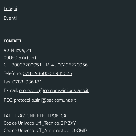
Luoghi
Eventi
CONTATTI
Via Nuova, 21
09090 Sini (OR)
C.F. 80007200951 - P.Iva: 00495220956
Telefono:
0783 936000 / 935025
Fax: 0783-936181
E-mail:
PEC:
FATTURAZIONE ELETTRONICA
Codice Univoco Uff_Tecnico: ZIYZXY
Codice Univoco Uff_Amminist.vo: C0O6IP