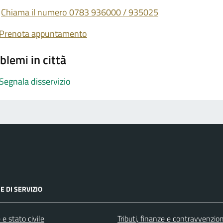
Chiama il numero 0783 936000 / 935025
Prenota appuntamento
blemi in città
Segnala disservizio
E DI SERVIZIO
e stato civile
Tributi, finanze e contravvenzion