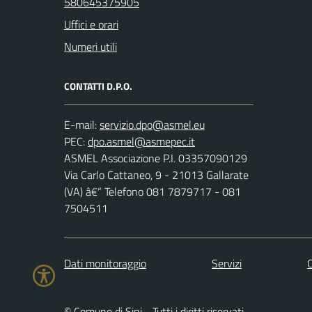
580645375905
Uffici e orari
Numeri utili
CONTATTI D.P.O.
E-mail:
PEC:
ASMEL Associazione P.I. 03357090129
Via Carlo Cattaneo, 9 - 21013 Gallarate
(VA) â€“ Telefono 081 7879717 - 081
7504511
Dati monitoraggio
Servizi
C
© Comune di Sini - Tutti i diritti riservati