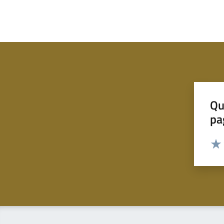
Qu
pa
Valut
Valu