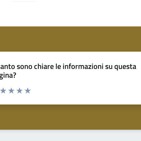
anto sono chiare le informazioni su questa
gina?
a da 1 a 5 stelle la pagina
ta 1 stelle su 5
Valuta 2 stelle su 5
Valuta 3 stelle su 5
Valuta 4 stelle su 5
Valuta 5 stelle su 5