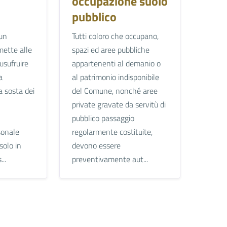
occupazione suolo
pubblico
 un
Tutti coloro che occupano,
mette alle
spazi ed aree pubbliche
 usufruire
appartenenti al demanio o
a
al patrimonio indisponibile
a sosta dei
del Comune, nonché aree
private gravate da servitù di
pubblico passaggio
sonale
regolarmente costituite,
 solo in
devono essere
..
preventivamente aut...