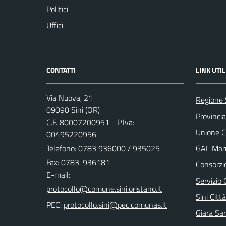
Politici
Uffici
CONTATTI
LINK UTIL
Via Nuova, 21
Regione
09090 Sini (OR)
Provincia
C.F. 80007200951 - P.Iva:
Unione C
00495220956
Telefono:
0783 936000 / 935025
GAL Marm
Fax: 0783-936181
Consorzi
E-mail:
Servizio 
Sini Città
PEC:
Giara Sa