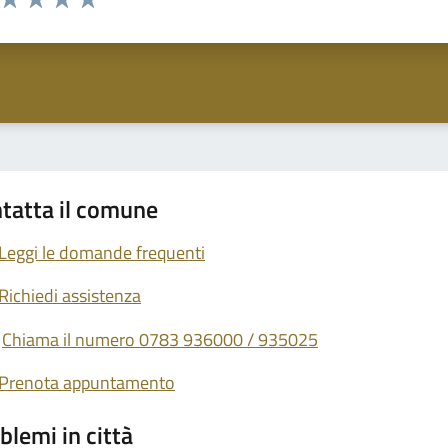
ta 1 stelle su 5
Valuta 2 stelle su 5
Valuta 3 stelle su 5
Valuta 4 stelle su 5
Valuta 5 stelle su 5
tatta il comune
Leggi le domande frequenti
Richiedi assistenza
Chiama il numero 0783 936000 / 935025
Prenota appuntamento
blemi in città