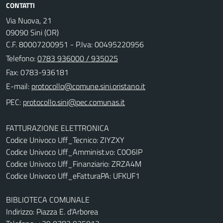
CONTATTI
Via Nuova, 21
09090 Sini (OR)
C.F. 80007200951 - P.Iva: 00495220956
Telefono:
0783 936000 / 935025
Fax: 0783-936181
E-mail:
PEC:
FATTURAZIONE ELETTRONICA
Codice Univoco Uff_Tecnico: ZIYZXY
Codice Univoco Uff_Amminist.vo: C0O6IP
Codice Univoco Uff_Finanziario: ZRZA4M
Codice Univoco Uff_eFatturaPA: UFKUF1
BIBLIOTECA COMUNALE
Indirizzo: Piazza E. d'Arborea