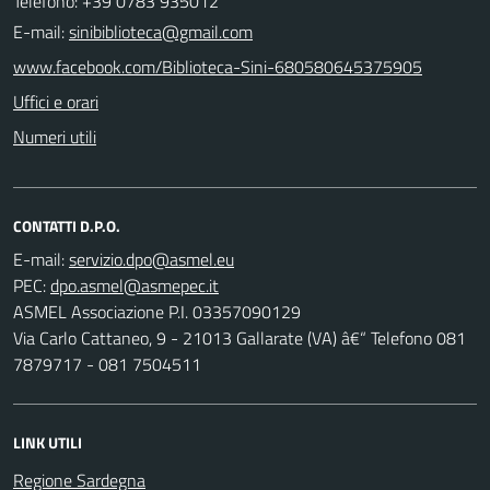
Telefono: +39 0783 935012
E-mail:
sinibiblioteca@gmail.com
www.facebook.com/Biblioteca-Sini-680580645375905
Uffici e orari
Numeri utili
CONTATTI D.P.O.
E-mail:
PEC:
ASMEL Associazione P.I. 03357090129
Via Carlo Cattaneo, 9 - 21013 Gallarate (VA) â€“ Telefono 081
7879717 - 081 7504511
LINK UTILI
Regione Sardegna