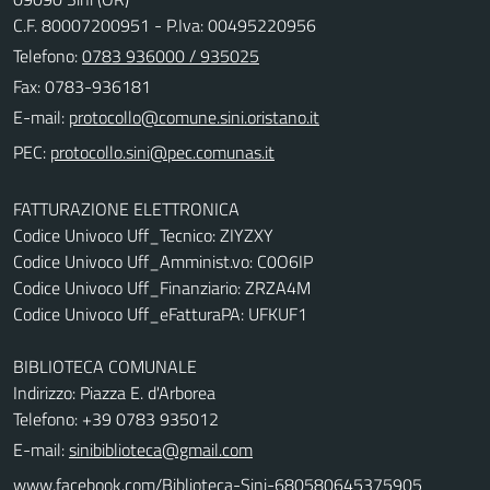
C.F. 80007200951 - P.Iva: 00495220956
Telefono:
0783 936000 / 935025
Fax: 0783-936181
E-mail:
PEC:
FATTURAZIONE ELETTRONICA
Codice Univoco Uff_Tecnico: ZIYZXY
Codice Univoco Uff_Amminist.vo: C0O6IP
Codice Univoco Uff_Finanziario: ZRZA4M
Codice Univoco Uff_eFatturaPA: UFKUF1
BIBLIOTECA COMUNALE
Indirizzo: Piazza E. d'Arborea
Telefono: +39 0783 935012
E-mail:
sinibiblioteca@gmail.com
www.facebook.com/Biblioteca-Sini-680580645375905