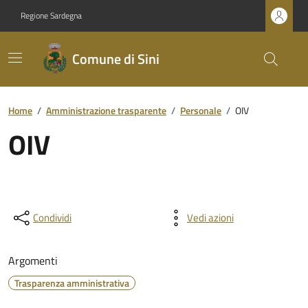
Regione Sardegna
Comune di Sini
Home
/
Amministrazione trasparente
/
Personale
/
OIV
OIV
Condividi
Vedi azioni
Argomenti
Trasparenza amministrativa