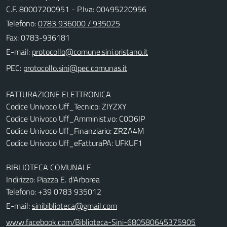
C.F. 80007200951 - P.Iva: 00495220956
Telefono:
0783 936000 / 935025
Fax: 0783-936181
E-mail:
PEC:
FATTURAZIONE ELETTRONICA
Codice Univoco Uff_Tecnico: ZIYZXY
Codice Univoco Uff_Amminist.vo: C0O6IP
Codice Univoco Uff_Finanziario: ZRZA4M
Codice Univoco Uff_eFatturaPA: UFKUF1
BIBLIOTECA COMUNALE
Indirizzo: Piazza E. d'Arborea
Telefono: +39 0783 935012
E-mail:
sinibiblioteca@gmail.com
www.facebook.com/Biblioteca-Sini-680580645375905