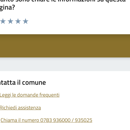
gina?
a da 1 a 5 stelle la pagina
ta 1 stelle su 5
Valuta 2 stelle su 5
Valuta 3 stelle su 5
Valuta 4 stelle su 5
Valuta 5 stelle su 5
tatta il comune
Leggi le domande frequenti
Richiedi assistenza
Chiama il numero 0783 936000 / 935025