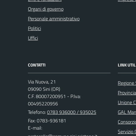
Organi di governo
Personale amministrativo
Politici
Uffici
CONTATTI
LINK UTIL
Via Nuova, 21
Regione
09090 Sini (OR)
Provincia
C.F. 80007200951 - P.Iva:
Unione C
00495220956
Telefono:
0783 936000 / 935025
GAL Marm
Fax: 0783-936181
Consorzi
E-mail:
Servizio 