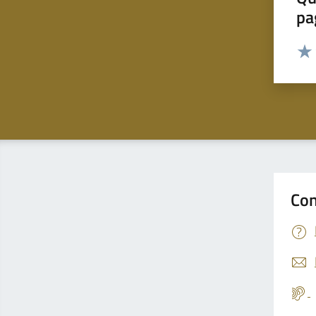
pa
Valut
Valu
Con